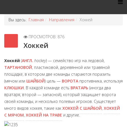
Вы здесь:
Главная
Направления
Хоккей
ПРОСМОТРОВ: 876
Хоккей
Хокке́й
(
АНГЛ.
hockey
) — семейство игр на ледовой,
ТАРТАНОВОЙ
, пластиковой, деревянной или травяной
площадке, в котором две команды стараются поразить
(мячом или
ШАЙБОЙ
) цель —
ВОРОТА
противника, используя
КЛЮШКИ
. В каждой команде есть
ВРАТАРЬ
(иногда два
вратаря, второй — запасной), который защищает ворота
своей команды, и несколько полевых игроков. Существует
много видов хоккея, такие как
ХОККЕЙ С ШАЙБОЙ
,
ХОККЕЙ
С МЯЧОМ
,
ХОККЕЙ НА ТРАВЕ
и другие.