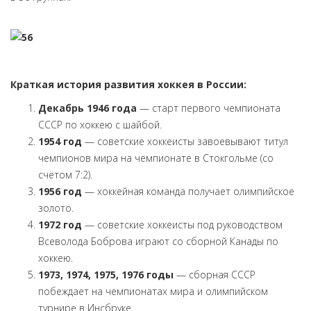
Краткая история развития хоккея в России:
Декабрь 1946 года
— старт первого чемпионата
СССР по хоккею с шайбой.
1954 год
— советские хоккеисты завоевывают титул
чемпионов мира на чемпионате в Стокгольме (со
счётом 7:2).
1956 год
— хоккейная команда получает олимпийское
золото.
1972 год
— советские хоккеисты под руководством
Всеволода Боброва играют со сборной Канады по
хоккею.
1973, 1974, 1975, 1976 годы
— сборная СССР
побеждает на чемпионатах мира и олимпийском
турнире в Инсбруке.